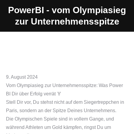
PowerBI - vom Olympiasieg
zur Unternehmensspitze
9. August 2024
Vom Olympiasieg zur Unternehmensspitze: Was Power
BI Dir über Erfolg verrät 🏅
Stell Dir vor, Du stehst nicht auf dem Siegertreppchen in
Paris, sondern an der Spitze Deines Unternehmens.
Die Olympischen Spiele sind in vollem Gange, und
während Athleten um Gold kämpfen, ringst Du um