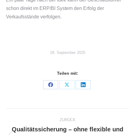
schon direkt im ERP/BI System den Erfolg der
Verkaufsstände verfolgen.
18. September 2025
Teilen mit:
Share
Share
Share
on
on
on
Facebook
X
LinkedIn
Project
ZURÜCK
navigation
Qualitätssicherung – ohne flexible und